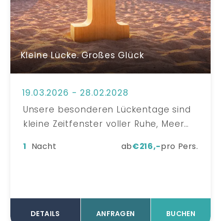
Kleine Lücke. Großes Glück
19.03.2026 - 28.02.2028
Unsere besonderen Lückentage sind
kleine Zeitfenster voller Ruhe, Meer
und Leichtigkeit – exklusiv für alle, die
1
Nacht
ab
€
216,-
pro Pers.
sich eine kurze Auszeit gönnen
möchten. Entdeckt versteckte
Verfügbarkeiten zu attraktiven
Konditionen und erlebt das
Strandkind von seiner
ANFRAGEN
BUCHEN
DETAILS