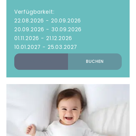
Verfügbarkeit
,
22.08.2026
-
20.09.2026
,
20.09.2026
-
30.09.2026
,
01.11.2026
-
21.12.2026
10.01.2027
-
25.03.2027
ANFRAGEN
BUCHEN