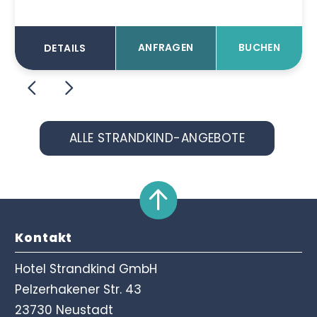
Verfügbarkeiten zu attraktiven
Konditionen und erlebt das
Strandkind von seiner
ANFRAGEN
BUCHEN
DETAILS
entspanntesten Seite.
ALLE STRANDKIND-ANGEBOTE
Kontakt
Hotel Strandkind GmbH
Pelzerhakener Str. 43
23730 Neustadt