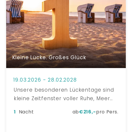
Kleine Lücke. Großes Glück
19.03.2026 - 28.02.2028
Unsere besonderen Lückentage sind
kleine Zeitfenster voller Ruhe, Meer
und Leichtigkeit – exklusiv für alle, die
1
Nacht
ab
€
216,-
pro Pers.
sich eine kurze Auszeit gönnen
möchten. Entdeckt versteckte