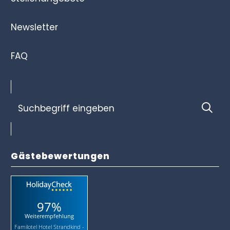
Newsletter
FAQ
Suchbegriff
Suc
eingeben
Gästebewertungen
97%
Weiterempfehlung
Familotel Hotel Strandkind -