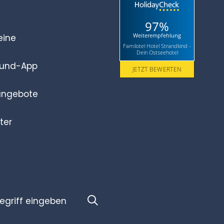
97%
Weiterempfehlung
eine
Familotel Hotel Strandkind -
Dein Ostseehotel
eund-App
JETZT BEWERTEN
angebote
ter
riff
Suchen
en