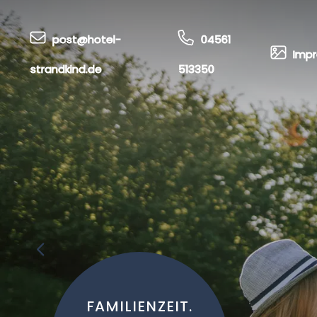
post@hotel-
04561
Impr
strandkind.de
513350
FAMILIENZEIT.