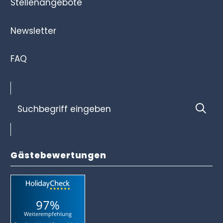
Stellenangebote
Newsletter
FAQ
Suchbegriff
Suc
eingeben
Gästebewertungen
97%
Weiterempfehlung